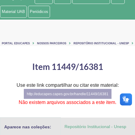
Ministério de Minas e Energia
Material UAB
Periódicos
Ministério da Ciência, Tecnologia, Inovações e Comunicações
Ministério do Meio Ambiente
PORTAL EDUCAPES
NOSSOS PARCEIROS
REPOSITÓRIO INSTITUCIONAL - UNESP
Ministério do Turismo
Ministério do Desenvolvimento Regional
Item 11449/16381
Controladoria-Geral da União
Use este link compartilhar ou citar este material:
Ministério da Mulher, da Família e dos Direitos Humanos
http://educapes.capes.gov.br/handle/11449/16381
Secretaria-Geral
Não existem arquivos associados a este item.
Secretaria de Governo
Repositório Institucional - Unesp
Aparece nas coleções:
Gabinete de Segurança Institucional