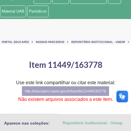
Ministério de Minas e Energia
Material UAB
Periódicos
Ministério da Ciência, Tecnologia, Inovações e Comunicações
Ministério do Meio Ambiente
PORTAL EDUCAPES
NOSSOS PARCEIROS
REPOSITÓRIO INSTITUCIONAL - UNESP
Ministério do Turismo
Ministério do Desenvolvimento Regional
Item 11449/163778
Controladoria-Geral da União
Use este link compartilhar ou citar este material:
Ministério da Mulher, da Família e dos Direitos Humanos
http://educapes.capes.gov.br/handle/11449/163778
Secretaria-Geral
Não existem arquivos associados a este item.
Secretaria de Governo
Repositório Institucional - Unesp
Aparece nas coleções:
Gabinete de Segurança Institucional