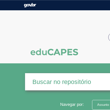
Casa Civil
Ministério da Justiça e
Segurança Pública
Ministério da Agricultura,
Ministério da Educação
Pecuária e Abastecimento
Ministério do Meio Ambiente
Ministério do Turismo
Secretaria de Governo
Gabinete de Segurança
Institucional
Navegar por:
Assunto