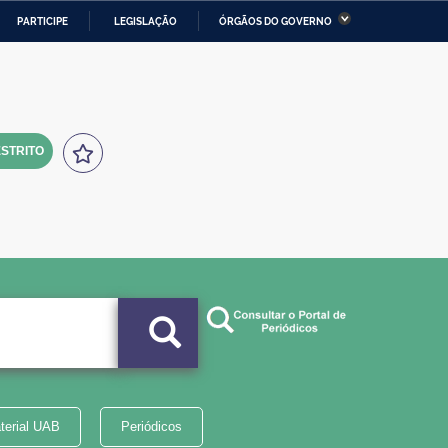
PARTICIPE
LEGISLAÇÃO
ÓRGÃOS DO GOVERNO
stério da Economia
Ministério da Infraestrutura
stério de Minas e Energia
Ministério da Ciência,
Tecnologia, Inovações e
Comunicações
STRITO
tério da Mulher, da Família
Secretaria-Geral
s Direitos Humanos
lto
terial UAB
Periódicos