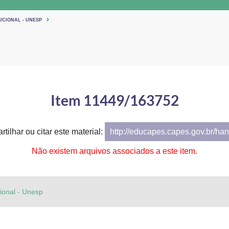
UCIONAL - UNESP
Item 11449/163752
tilhar ou citar este material:
http://educapes.capes.gov.br/h
Não existem arquivos associados a este item.
cional - Unesp