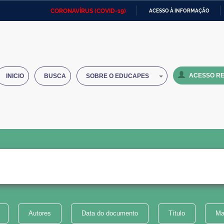
CORONAVÍRUS (COVID-19)
ACESSO À INFORMAÇÃO
Ministério da Defesa
Ministério das Relações
Mini
IR
Exteriores
PARA
O
Ministério da Cidadania
Ministério da Saúde
Mini
CONTEÚDO
ACESSO RE
INICIO
BUSCA
SOBRE O EDUCAPES
Ministério do Desenvolvimento
Controladoria-Geral da União
Minis
Regional
e do
Advocacia-Geral da União
Banco Central do Brasil
Plana
Autores
Data do documento
Título
Ma