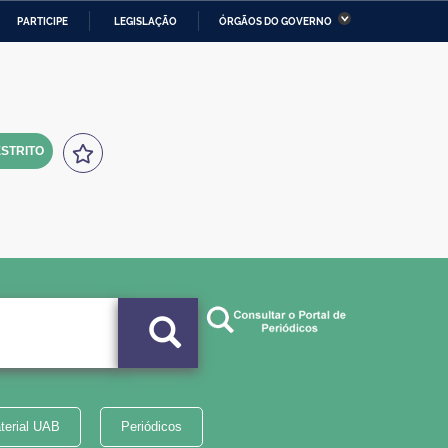
PARTICIPE
LEGISLAÇÃO
ÓRGÃOS DO GOVERNO
stério da Economia
Ministério da Infraestrutura
stério de Minas e Energia
Ministério da Ciência,
Tecnologia, Inovações e
Comunicações
STRITO
tério da Mulher, da Família
Secretaria-Geral
s Direitos Humanos
lto
terial UAB
Periódicos