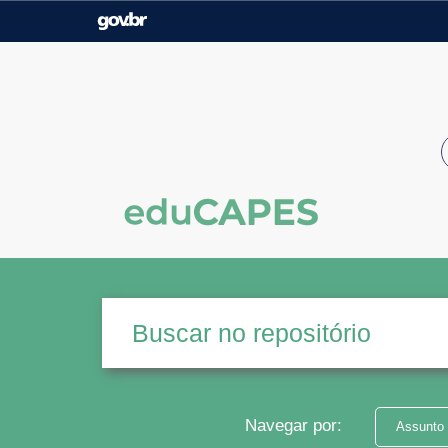
Casa Civil
Ministério da Justiça e
Segurança Pública
Ministério da Agricultura,
Ministério da Educação
Pecuária e Abastecimento
Ministério do Meio Ambiente
Ministério do Turismo
Secretaria de Governo
Gabinete de Segurança
Institucional
Navegar por:
Assunto