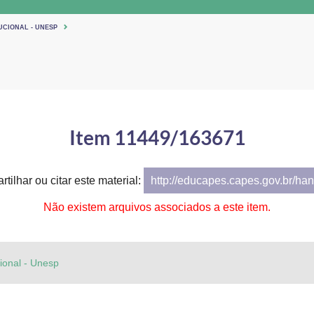
UCIONAL - UNESP
Item 11449/163671
tilhar ou citar este material:
http://educapes.capes.gov.br/h
Não existem arquivos associados a este item.
cional - Unesp