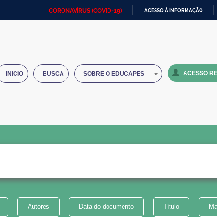
CORONAVÍRUS (COVID-19)
ACESSO À INFORMAÇÃO
Ministério da Defesa
Ministério das Relações
Mini
IR
Exteriores
PARA
O
Ministério da Cidadania
Ministério da Saúde
Mini
CONTEÚDO
ACESSO RE
INICIO
BUSCA
SOBRE O EDUCAPES
Ministério do Desenvolvimento
Controladoria-Geral da União
Minis
Regional
e do
Advocacia-Geral da União
Banco Central do Brasil
Plana
Autores
Data do documento
Título
Ma