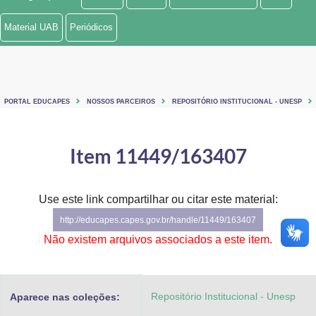
Ministério de Minas e Energia
Material UAB
Periódicos
Ministério da Ciência, Tecnologia, Inovações e Comunicações
Ministério do Meio Ambiente
PORTAL EDUCAPES
NOSSOS PARCEIROS
REPOSITÓRIO INSTITUCIONAL - UNESP
Ministério do Turismo
Ministério do Desenvolvimento Regional
Item 11449/163407
Controladoria-Geral da União
Use este link compartilhar ou citar este material:
Ministério da Mulher, da Família e dos Direitos Humanos
http://educapes.capes.gov.br/handle/11449/163407
Secretaria-Geral
Não existem arquivos associados a este item.
Secretaria de Governo
Repositório Institucional - Unesp
Aparece nas coleções:
Gabinete de Segurança Institucional