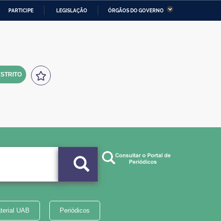
PARTICIPE
LEGISLAÇÃO
ÓRGÃOS DO GOVERNO
stério da Economia
Ministério da Infraestrutura
stério de Minas e Energia
Ministério da Ciência,
Tecnologia, Inovações e
Comunicações
STRITO
tério da Mulher, da Família
Secretaria-Geral
s Direitos Humanos
lto
terial UAB
Periódicos