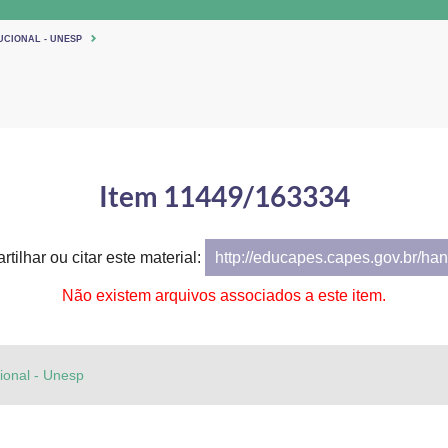
UCIONAL - UNESP
Item 11449/163334
tilhar ou citar este material:
http://educapes.capes.gov.br/h
Não existem arquivos associados a este item.
cional - Unesp