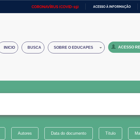
CORONAVÍRUS (COVID-19)
ACESSO À INFORMAÇÃO
Ministério da Defesa
Ministério das Relações
Mini
IR
Exteriores
PARA
O
Ministério da Cidadania
Ministério da Saúde
Mini
CONTEÚDO
ACESSO RE
INICIO
BUSCA
SOBRE O EDUCAPES
Ministério do Desenvolvimento
Controladoria-Geral da União
Minis
Regional
e do
Advocacia-Geral da União
Banco Central do Brasil
Plana
Autores
Data do documento
Título
Ma