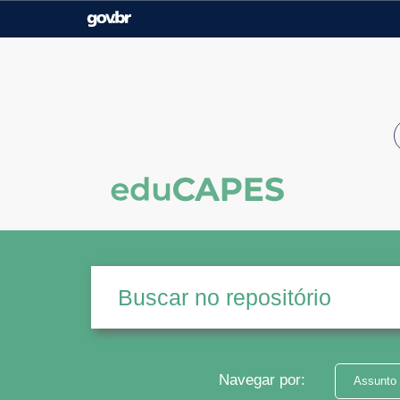
Casa Civil
Ministério da Justiça e
Segurança Pública
Ministério da Agricultura,
Ministério da Educação
Pecuária e Abastecimento
Ministério do Meio Ambiente
Ministério do Turismo
Secretaria de Governo
Gabinete de Segurança
Institucional
Navegar por:
Assunto