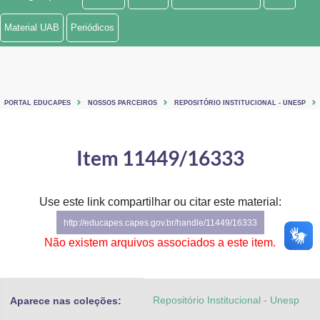
Ministério de Minas e Energia
Material UAB
Periódicos
Ministério da Ciência, Tecnologia, Inovações e Comunicações
Ministério do Meio Ambiente
PORTAL EDUCAPES
NOSSOS PARCEIROS
REPOSITÓRIO INSTITUCIONAL - UNESP
Ministério do Turismo
Ministério do Desenvolvimento Regional
Item 11449/16333
Controladoria-Geral da União
Use este link compartilhar ou citar este material:
Ministério da Mulher, da Família e dos Direitos Humanos
http://educapes.capes.gov.br/handle/11449/16333
Secretaria-Geral
Não existem arquivos associados a este item.
Secretaria de Governo
Repositório Institucional - Unesp
Aparece nas coleções:
Gabinete de Segurança Institucional