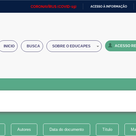
CORONAVÍRUS (COVID-19)
ACESSO À INFORMAÇÃO
Ministério da Defesa
Ministério das Relações
Mini
IR
Exteriores
PARA
O
Ministério da Cidadania
Ministério da Saúde
Mini
CONTEÚDO
ACESSO RE
INICIO
BUSCA
SOBRE O EDUCAPES
Ministério do Desenvolvimento
Controladoria-Geral da União
Minis
Regional
e do
Advocacia-Geral da União
Banco Central do Brasil
Plana
Autores
Data do documento
Título
Ma