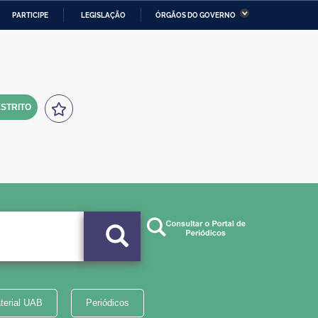
PARTICIPE
LEGISLAÇÃO
ÓRGÃOS DO GOVERNO
stério da Economia
Ministério da Infraestrutura
stério de Minas e Energia
Ministério da Ciência,
Tecnologia, Inovações e
Comunicações
STRITO
tério da Mulher, da Família
Secretaria-Geral
s Direitos Humanos
lto
terial UAB
Periódicos