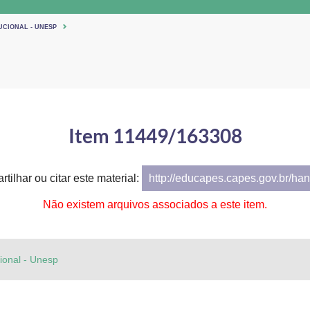
UCIONAL - UNESP
Item 11449/163308
tilhar ou citar este material:
http://educapes.capes.gov.br/h
Não existem arquivos associados a este item.
cional - Unesp