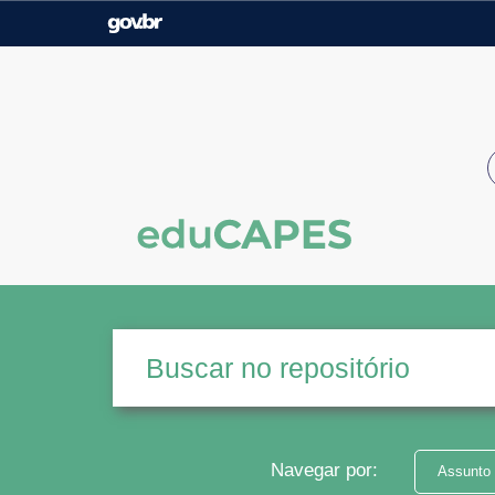
Casa Civil
Ministério da Justiça e
Segurança Pública
Ministério da Agricultura,
Ministério da Educação
Pecuária e Abastecimento
Ministério do Meio Ambiente
Ministério do Turismo
Secretaria de Governo
Gabinete de Segurança
Institucional
Navegar por:
Assunto