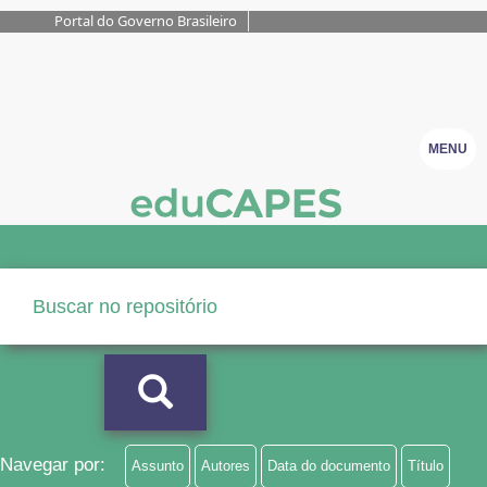
Portal do Governo Brasileiro
MENU
Navegar por:
Assunto
Autores
Data do documento
Título