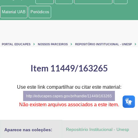
Ministério de Minas e Energia
Material UAB
Periódicos
Ministério da Ciência, Tecnologia, Inovações e Comunicações
Ministério do Meio Ambiente
PORTAL EDUCAPES
NOSSOS PARCEIROS
REPOSITÓRIO INSTITUCIONAL - UNESP
Ministério do Turismo
Ministério do Desenvolvimento Regional
Item 11449/163265
Controladoria-Geral da União
Use este link compartilhar ou citar este material:
Ministério da Mulher, da Família e dos Direitos Humanos
http://educapes.capes.gov.br/handle/11449/163265
Secretaria-Geral
Não existem arquivos associados a este item.
Secretaria de Governo
Repositório Institucional - Unesp
Aparece nas coleções:
Gabinete de Segurança Institucional