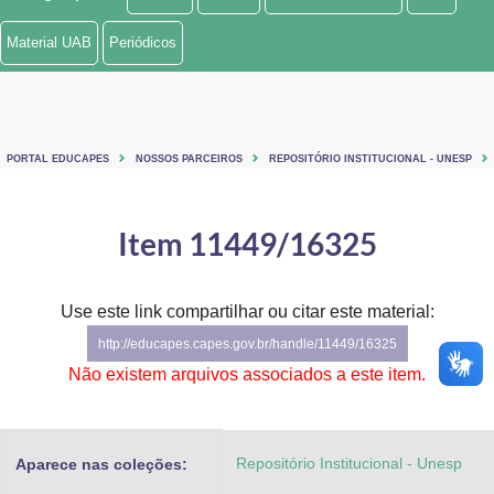
Ministério de Minas e Energia
Material UAB
Periódicos
Ministério da Ciência, Tecnologia, Inovações e Comunicações
Ministério do Meio Ambiente
PORTAL EDUCAPES
NOSSOS PARCEIROS
REPOSITÓRIO INSTITUCIONAL - UNESP
Ministério do Turismo
Ministério do Desenvolvimento Regional
Item 11449/16325
Controladoria-Geral da União
Use este link compartilhar ou citar este material:
Ministério da Mulher, da Família e dos Direitos Humanos
http://educapes.capes.gov.br/handle/11449/16325
Secretaria-Geral
Não existem arquivos associados a este item.
Secretaria de Governo
Repositório Institucional - Unesp
Aparece nas coleções:
Gabinete de Segurança Institucional