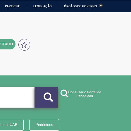
PARTICIPE
LEGISLAÇÃO
ÓRGÃOS DO GOVERNO
stério da Economia
Ministério da Infraestrutura
stério de Minas e Energia
Ministério da Ciência,
Tecnologia, Inovações e
Comunicações
STRITO
tério da Mulher, da Família
Secretaria-Geral
s Direitos Humanos
lto
terial UAB
Periódicos