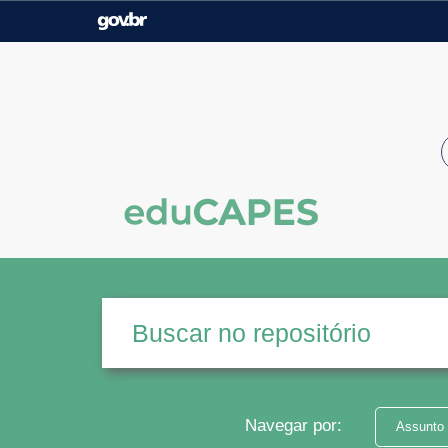
Casa Civil
Ministério da Justiça e
Segurança Pública
Ministério da Agricultura,
Ministério da Educação
Pecuária e Abastecimento
Ministério do Meio Ambiente
Ministério do Turismo
Secretaria de Governo
Gabinete de Segurança
Institucional
Navegar por:
Assunto