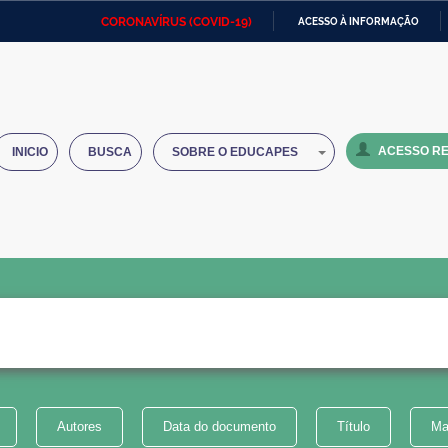
CORONAVÍRUS (COVID-19)
ACESSO À INFORMAÇÃO
Ministério da Defesa
Ministério das Relações
Mini
IR
Exteriores
PARA
O
Ministério da Cidadania
Ministério da Saúde
Mini
CONTEÚDO
ACESSO RE
INICIO
BUSCA
SOBRE O EDUCAPES
Ministério do Desenvolvimento
Controladoria-Geral da União
Minis
Regional
e do
Advocacia-Geral da União
Banco Central do Brasil
Plana
Autores
Data do documento
Título
Ma