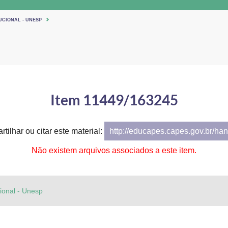
UCIONAL - UNESP
Item 11449/163245
tilhar ou citar este material:
http://educapes.capes.gov.br/h
Não existem arquivos associados a este item.
cional - Unesp