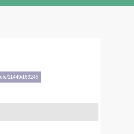
andle/11449/163245