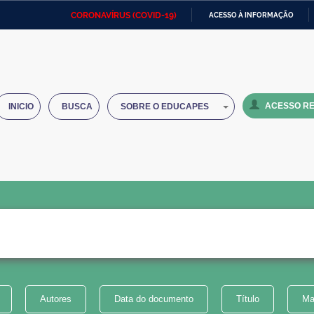
CORONAVÍRUS (COVID-19)
ACESSO À INFORMAÇÃO
Ministério da Defesa
Ministério das Relações
Mini
IR
Exteriores
PARA
O
Ministério da Cidadania
Ministério da Saúde
Mini
CONTEÚDO
ACESSO RE
INICIO
BUSCA
SOBRE O EDUCAPES
Ministério do Desenvolvimento
Controladoria-Geral da União
Minis
Regional
e do
Advocacia-Geral da União
Banco Central do Brasil
Plana
Autores
Data do documento
Título
Ma