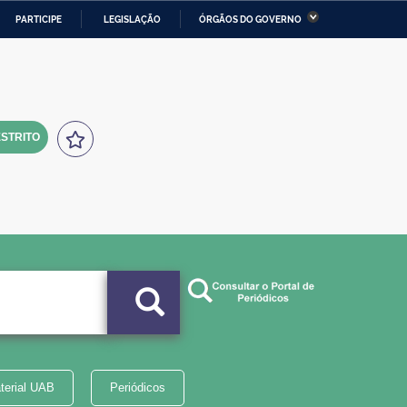
PARTICIPE
LEGISLAÇÃO
ÓRGÃOS DO GOVERNO
stério da Economia
Ministério da Infraestrutura
stério de Minas e Energia
Ministério da Ciência,
Tecnologia, Inovações e
Comunicações
STRITO
tério da Mulher, da Família
Secretaria-Geral
s Direitos Humanos
lto
terial UAB
Periódicos