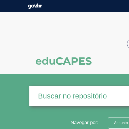
Casa Civil
Ministério da Justiça e
Segurança Pública
Ministério da Agricultura,
Ministério da Educação
Pecuária e Abastecimento
Ministério do Meio Ambiente
Ministério do Turismo
Secretaria de Governo
Gabinete de Segurança
Institucional
Navegar por:
Assunto