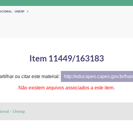
UCIONAL - UNESP
Item 11449/163183
tilhar ou citar este material:
http://educapes.capes.gov.br/h
Não existem arquivos associados a este item.
cional - Unesp