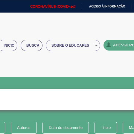
CORONAVÍRUS (COVID-19)
ACESSO À INFORMAÇÃO
Ministério da Defesa
Ministério das Relações
Mini
IR
Exteriores
PARA
O
Ministério da Cidadania
Ministério da Saúde
Mini
CONTEÚDO
ACESSO RE
INICIO
BUSCA
SOBRE O EDUCAPES
Ministério do Desenvolvimento
Controladoria-Geral da União
Minis
Regional
e do
Advocacia-Geral da União
Banco Central do Brasil
Plana
Autores
Data do documento
Título
Ma