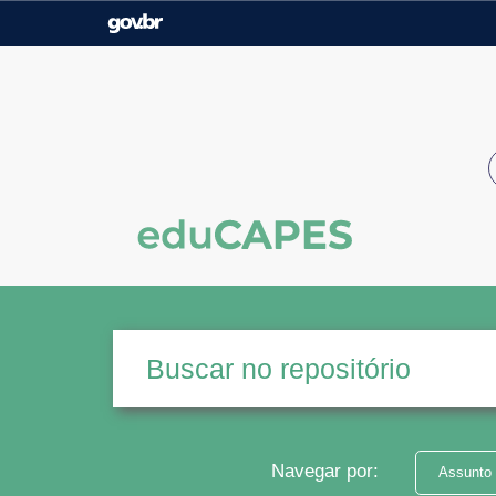
Casa Civil
Ministério da Justiça e
Segurança Pública
Ministério da Agricultura,
Ministério da Educação
Pecuária e Abastecimento
Ministério do Meio Ambiente
Ministério do Turismo
Secretaria de Governo
Gabinete de Segurança
Institucional
Navegar por:
Assunto