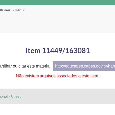
UCIONAL - UNESP
Item 11449/163081
tilhar ou citar este material:
http://educapes.capes.gov.br/h
Não existem arquivos associados a este item.
cional - Unesp