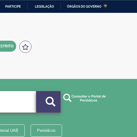
PARTICIPE
LEGISLAÇÃO
ÓRGÃOS DO GOVERNO
stério da Economia
Ministério da Infraestrutura
stério de Minas e Energia
Ministério da Ciência,
Tecnologia, Inovações e
Comunicações
STRITO
tério da Mulher, da Família
Secretaria-Geral
s Direitos Humanos
lto
terial UAB
Periódicos