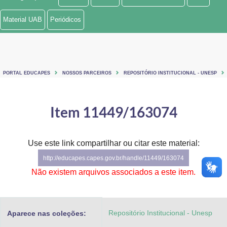
Ministério de Minas e Energia
Material UAB
Periódicos
Ministério da Ciência, Tecnologia, Inovações e Comunicações
Ministério do Meio Ambiente
PORTAL EDUCAPES
NOSSOS PARCEIROS
REPOSITÓRIO INSTITUCIONAL - UNESP
Ministério do Turismo
Ministério do Desenvolvimento Regional
Item 11449/163074
Controladoria-Geral da União
Use este link compartilhar ou citar este material:
Ministério da Mulher, da Família e dos Direitos Humanos
http://educapes.capes.gov.br/handle/11449/163074
Secretaria-Geral
Não existem arquivos associados a este item.
Secretaria de Governo
Repositório Institucional - Unesp
Aparece nas coleções:
Gabinete de Segurança Institucional