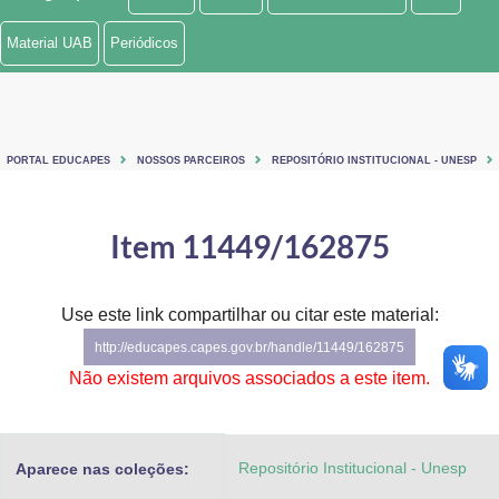
Ministério de Minas e Energia
Material UAB
Periódicos
Ministério da Ciência, Tecnologia, Inovações e Comunicações
Ministério do Meio Ambiente
PORTAL EDUCAPES
NOSSOS PARCEIROS
REPOSITÓRIO INSTITUCIONAL - UNESP
Ministério do Turismo
Ministério do Desenvolvimento Regional
Item 11449/162875
Controladoria-Geral da União
Use este link compartilhar ou citar este material:
Ministério da Mulher, da Família e dos Direitos Humanos
http://educapes.capes.gov.br/handle/11449/162875
Secretaria-Geral
Não existem arquivos associados a este item.
Secretaria de Governo
Repositório Institucional - Unesp
Aparece nas coleções:
Gabinete de Segurança Institucional