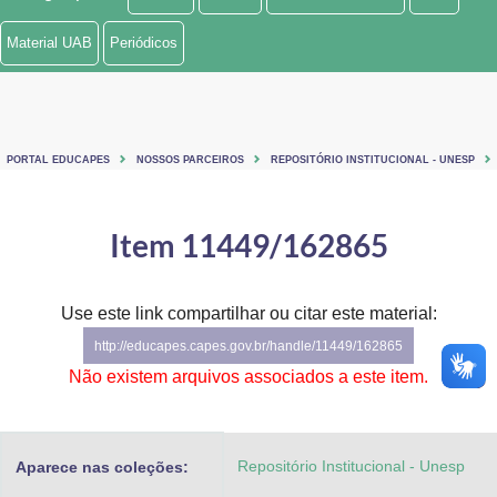
Ministério de Minas e Energia
Material UAB
Periódicos
Ministério da Ciência, Tecnologia, Inovações e Comunicações
Ministério do Meio Ambiente
PORTAL EDUCAPES
NOSSOS PARCEIROS
REPOSITÓRIO INSTITUCIONAL - UNESP
Ministério do Turismo
Ministério do Desenvolvimento Regional
Item 11449/162865
Controladoria-Geral da União
Use este link compartilhar ou citar este material:
Ministério da Mulher, da Família e dos Direitos Humanos
http://educapes.capes.gov.br/handle/11449/162865
Secretaria-Geral
Não existem arquivos associados a este item.
Secretaria de Governo
Repositório Institucional - Unesp
Aparece nas coleções:
Gabinete de Segurança Institucional