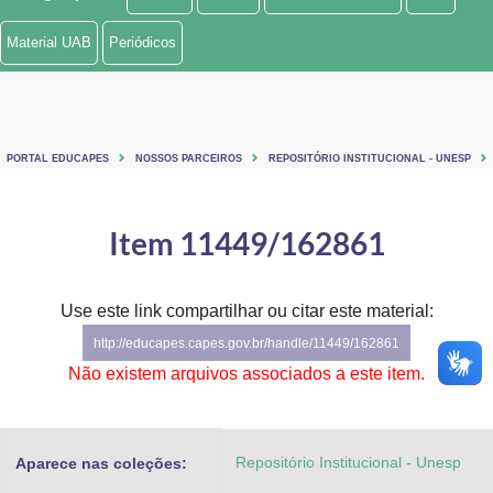
Ministério de Minas e Energia
Material UAB
Periódicos
Ministério da Ciência, Tecnologia, Inovações e Comunicações
Ministério do Meio Ambiente
PORTAL EDUCAPES
NOSSOS PARCEIROS
REPOSITÓRIO INSTITUCIONAL - UNESP
Ministério do Turismo
Ministério do Desenvolvimento Regional
Item 11449/162861
Controladoria-Geral da União
Use este link compartilhar ou citar este material:
Ministério da Mulher, da Família e dos Direitos Humanos
http://educapes.capes.gov.br/handle/11449/162861
Secretaria-Geral
Não existem arquivos associados a este item.
Secretaria de Governo
Repositório Institucional - Unesp
Aparece nas coleções:
Gabinete de Segurança Institucional