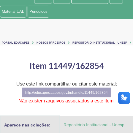
Ministério de Minas e Energia
Material UAB
Periódicos
Ministério da Ciência, Tecnologia, Inovações e Comunicações
Ministério do Meio Ambiente
PORTAL EDUCAPES
NOSSOS PARCEIROS
REPOSITÓRIO INSTITUCIONAL - UNESP
Ministério do Turismo
Ministério do Desenvolvimento Regional
Item 11449/162854
Controladoria-Geral da União
Use este link compartilhar ou citar este material:
Ministério da Mulher, da Família e dos Direitos Humanos
http://educapes.capes.gov.br/handle/11449/162854
Secretaria-Geral
Não existem arquivos associados a este item.
Secretaria de Governo
Repositório Institucional - Unesp
Aparece nas coleções:
Gabinete de Segurança Institucional