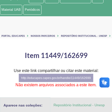
Ministério de Minas e Energia
Material UAB
Periódicos
Ministério da Ciência, Tecnologia, Inovações e Comunicações
Ministério do Meio Ambiente
PORTAL EDUCAPES
NOSSOS PARCEIROS
REPOSITÓRIO INSTITUCIONAL - UNESP
Ministério do Turismo
Ministério do Desenvolvimento Regional
Item 11449/162699
Controladoria-Geral da União
Use este link compartilhar ou citar este material:
Ministério da Mulher, da Família e dos Direitos Humanos
http://educapes.capes.gov.br/handle/11449/162699
Secretaria-Geral
Não existem arquivos associados a este item.
Secretaria de Governo
Repositório Institucional - Unesp
Aparece nas coleções:
Gabinete de Segurança Institucional