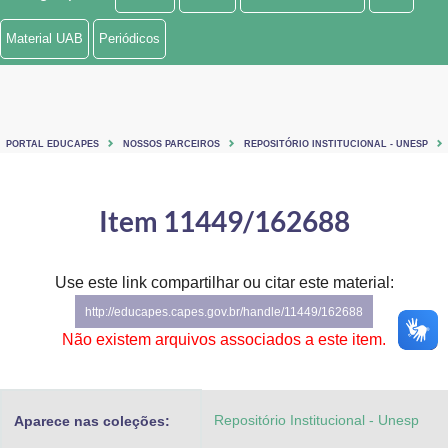
Ministério de Minas e Energia
Material UAB
Periódicos
Ministério da Ciência, Tecnologia, Inovações e Comunicações
Ministério do Meio Ambiente
PORTAL EDUCAPES
NOSSOS PARCEIROS
REPOSITÓRIO INSTITUCIONAL - UNESP
Ministério do Turismo
Ministério do Desenvolvimento Regional
Item 11449/162688
Controladoria-Geral da União
Use este link compartilhar ou citar este material:
Ministério da Mulher, da Família e dos Direitos Humanos
http://educapes.capes.gov.br/handle/11449/162688
Secretaria-Geral
Não existem arquivos associados a este item.
Secretaria de Governo
Repositório Institucional - Unesp
Aparece nas coleções:
Gabinete de Segurança Institucional