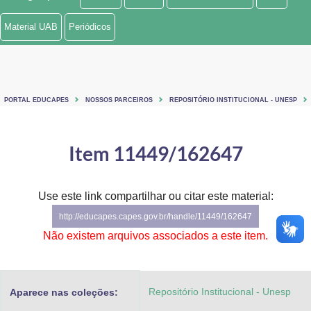
Ministério de Minas e Energia
Material UAB
Periódicos
Ministério da Ciência, Tecnologia, Inovações e Comunicações
Ministério do Meio Ambiente
PORTAL EDUCAPES
NOSSOS PARCEIROS
REPOSITÓRIO INSTITUCIONAL - UNESP
Ministério do Turismo
Ministério do Desenvolvimento Regional
Item 11449/162647
Controladoria-Geral da União
Use este link compartilhar ou citar este material:
Ministério da Mulher, da Família e dos Direitos Humanos
http://educapes.capes.gov.br/handle/11449/162647
Secretaria-Geral
Não existem arquivos associados a este item.
Secretaria de Governo
Repositório Institucional - Unesp
Aparece nas coleções:
Gabinete de Segurança Institucional