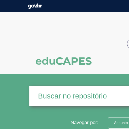
Casa Civil
Ministério da Justiça e
Segurança Pública
Ministério da Agricultura,
Ministério da Educação
Pecuária e Abastecimento
Ministério do Meio Ambiente
Ministério do Turismo
Secretaria de Governo
Gabinete de Segurança
Institucional
Navegar por:
Assunto