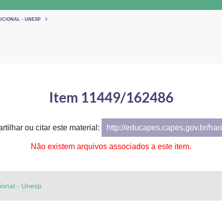
UCIONAL - UNESP
Item 11449/162486
tilhar ou citar este material:
http://educapes.capes.gov.br/h
Não existem arquivos associados a este item.
cional - Unesp