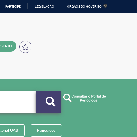
PARTICIPE
LEGISLAÇÃO
ÓRGÃOS DO GOVERNO
stério da Economia
Ministério da Infraestrutura
stério de Minas e Energia
Ministério da Ciência,
Tecnologia, Inovações e
Comunicações
STRITO
tério da Mulher, da Família
Secretaria-Geral
s Direitos Humanos
lto
terial UAB
Periódicos