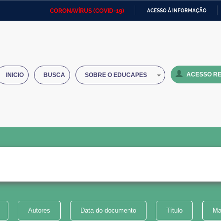
CORONAVÍRUS (COVID-19)
ACESSO À INFORMAÇÃO
Ministério da Defesa
Ministério das Relações
Mini
IR
Exteriores
PARA
O
Ministério da Cidadania
Ministério da Saúde
Mini
CONTEÚDO
ACESSO RE
INICIO
BUSCA
SOBRE O EDUCAPES
Ministério do Desenvolvimento
Controladoria-Geral da União
Minis
Regional
e do
Advocacia-Geral da União
Banco Central do Brasil
Plana
Autores
Data do documento
Título
Ma