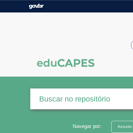
Casa Civil
Ministério da Justiça e
Segurança Pública
Ministério da Agricultura,
Ministério da Educação
Pecuária e Abastecimento
Ministério do Meio Ambiente
Ministério do Turismo
Secretaria de Governo
Gabinete de Segurança
Institucional
Navegar por:
Assunto