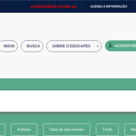
CORONAVÍRUS (COVID-19)
ACESSO À INFORMAÇÃO
Ministério da Defesa
Ministério das Relações
Mini
IR
Exteriores
PARA
O
Ministério da Cidadania
Ministério da Saúde
Mini
CONTEÚDO
ACESSO RE
INICIO
BUSCA
SOBRE O EDUCAPES
Ministério do Desenvolvimento
Controladoria-Geral da União
Minis
Regional
e do
Advocacia-Geral da União
Banco Central do Brasil
Plana
Autores
Data do documento
Título
Ma