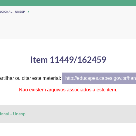
UCIONAL - UNESP
Item 11449/162459
tilhar ou citar este material:
http://educapes.capes.gov.br/h
Não existem arquivos associados a este item.
cional - Unesp