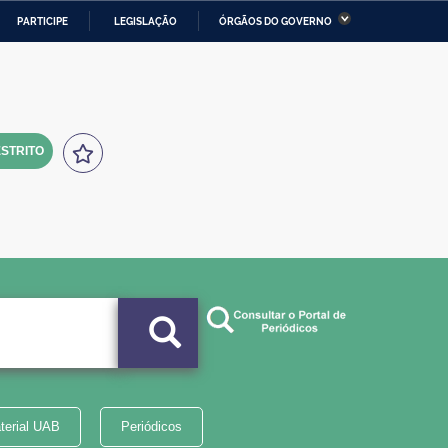
PARTICIPE
LEGISLAÇÃO
ÓRGÃOS DO GOVERNO
stério da Economia
Ministério da Infraestrutura
stério de Minas e Energia
Ministério da Ciência,
Tecnologia, Inovações e
Comunicações
STRITO
tério da Mulher, da Família
Secretaria-Geral
s Direitos Humanos
lto
terial UAB
Periódicos