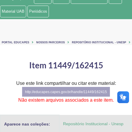
Ministério de Minas e Energia
Material UAB
Periódicos
Ministério da Ciência, Tecnologia, Inovações e Comunicações
Ministério do Meio Ambiente
PORTAL EDUCAPES
NOSSOS PARCEIROS
REPOSITÓRIO INSTITUCIONAL - UNESP
Ministério do Turismo
Ministério do Desenvolvimento Regional
Item 11449/162415
Controladoria-Geral da União
Use este link compartilhar ou citar este material:
Ministério da Mulher, da Família e dos Direitos Humanos
http://educapes.capes.gov.br/handle/11449/162415
Secretaria-Geral
Não existem arquivos associados a este item.
Secretaria de Governo
Repositório Institucional - Unesp
Aparece nas coleções:
Gabinete de Segurança Institucional