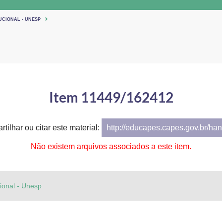
UCIONAL - UNESP
Item 11449/162412
tilhar ou citar este material:
http://educapes.capes.gov.br/h
Não existem arquivos associados a este item.
cional - Unesp