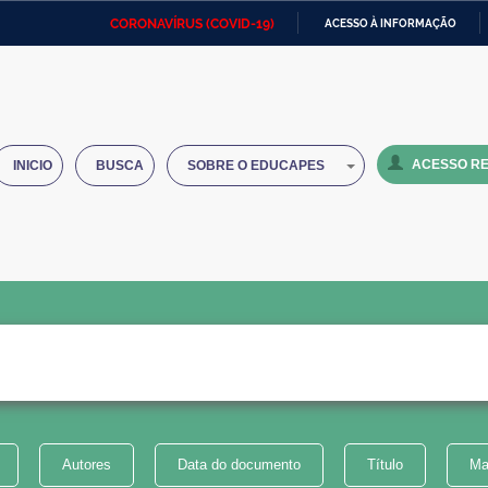
CORONAVÍRUS (COVID-19)
ACESSO À INFORMAÇÃO
Ministério da Defesa
Ministério das Relações
Mini
IR
Exteriores
PARA
O
Ministério da Cidadania
Ministério da Saúde
Mini
CONTEÚDO
ACESSO RE
INICIO
BUSCA
SOBRE O EDUCAPES
Ministério do Desenvolvimento
Controladoria-Geral da União
Minis
Regional
e do
Advocacia-Geral da União
Banco Central do Brasil
Plana
Autores
Data do documento
Título
Ma