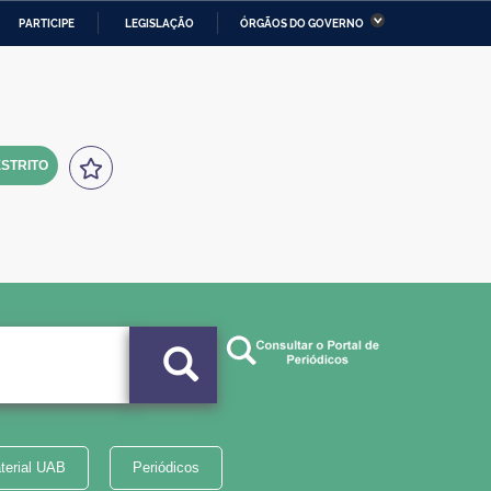
PARTICIPE
LEGISLAÇÃO
ÓRGÃOS DO GOVERNO
stério da Economia
Ministério da Infraestrutura
stério de Minas e Energia
Ministério da Ciência,
Tecnologia, Inovações e
Comunicações
STRITO
tério da Mulher, da Família
Secretaria-Geral
s Direitos Humanos
lto
terial UAB
Periódicos