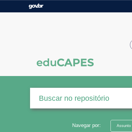
Casa Civil
Ministério da Justiça e
Segurança Pública
Ministério da Agricultura,
Ministério da Educação
Pecuária e Abastecimento
Ministério do Meio Ambiente
Ministério do Turismo
Secretaria de Governo
Gabinete de Segurança
Institucional
Navegar por:
Assunto