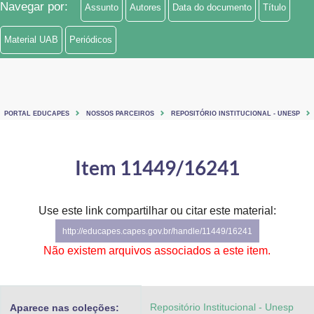
Navegar por:
Assunto
Autores
Data do documento
Título
Ministério de Minas e Energia
Material UAB
Periódicos
Ministério da Ciência, Tecnologia, Inovações e Comunicações
Ministério do Meio Ambiente
Ministério do Turismo
PORTAL EDUCAPES
NOSSOS PARCEIROS
REPOSITÓRIO INSTITUCIONAL - UNESP
Ministério do Desenvolvimento Regional
Item 11449/16241
Controladoria-Geral da União
Ministério da Mulher, da Família e dos Direitos Humanos
Use este link compartilhar ou citar este material:
http://educapes.capes.gov.br/handle/11449/16241
Secretaria-Geral
Não existem arquivos associados a este item.
Secretaria de Governo
Gabinete de Segurança Institucional
Repositório Institucional - Unesp
Aparece nas coleções: