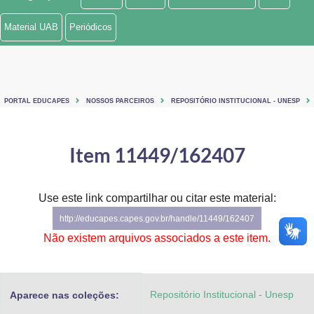
Ministério de Minas e Energia
Material UAB
Periódicos
Ministério da Ciência, Tecnologia, Inovações e Comunicações
Ministério do Meio Ambiente
PORTAL EDUCAPES
NOSSOS PARCEIROS
REPOSITÓRIO INSTITUCIONAL - UNESP
Ministério do Turismo
Ministério do Desenvolvimento Regional
Item 11449/162407
Controladoria-Geral da União
Use este link compartilhar ou citar este material:
Ministério da Mulher, da Família e dos Direitos Humanos
http://educapes.capes.gov.br/handle/11449/162407
Secretaria-Geral
Não existem arquivos associados a este item.
Secretaria de Governo
Repositório Institucional - Unesp
Aparece nas coleções:
Gabinete de Segurança Institucional