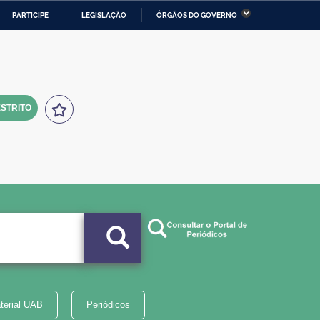
PARTICIPE
LEGISLAÇÃO
ÓRGÃOS DO GOVERNO
stério da Economia
Ministério da Infraestrutura
stério de Minas e Energia
Ministério da Ciência,
Tecnologia, Inovações e
Comunicações
STRITO
tério da Mulher, da Família
Secretaria-Geral
s Direitos Humanos
lto
terial UAB
Periódicos