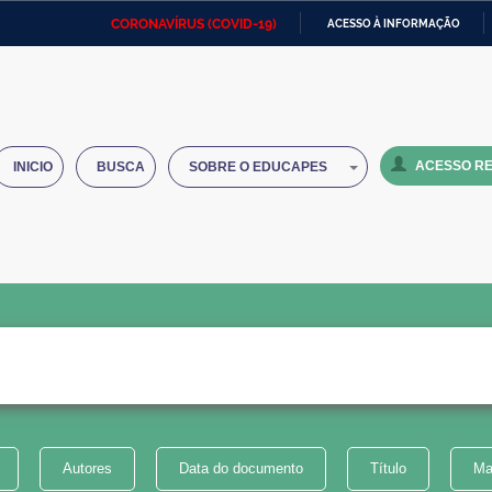
CORONAVÍRUS (COVID-19)
ACESSO À INFORMAÇÃO
Ministério da Defesa
Ministério das Relações
Mini
IR
Exteriores
PARA
O
Ministério da Cidadania
Ministério da Saúde
Mini
CONTEÚDO
ACESSO RE
INICIO
BUSCA
SOBRE O EDUCAPES
Ministério do Desenvolvimento
Controladoria-Geral da União
Minis
Regional
e do
Advocacia-Geral da União
Banco Central do Brasil
Plana
Autores
Data do documento
Título
Ma