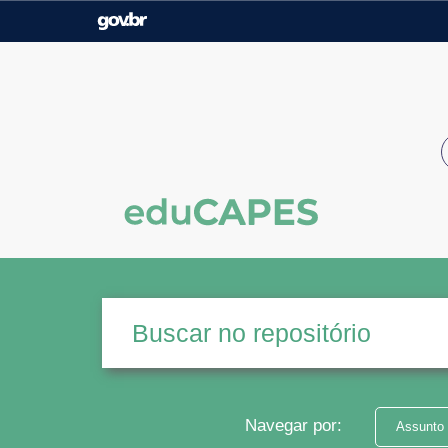
Casa Civil
Ministério da Justiça e
Segurança Pública
Ministério da Agricultura,
Ministério da Educação
Pecuária e Abastecimento
Ministério do Meio Ambiente
Ministério do Turismo
Secretaria de Governo
Gabinete de Segurança
Institucional
Navegar por:
Assunto