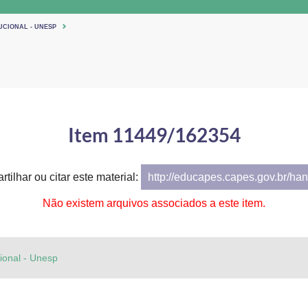
UCIONAL - UNESP
Item 11449/162354
tilhar ou citar este material:
http://educapes.capes.gov.br/h
Não existem arquivos associados a este item.
cional - Unesp