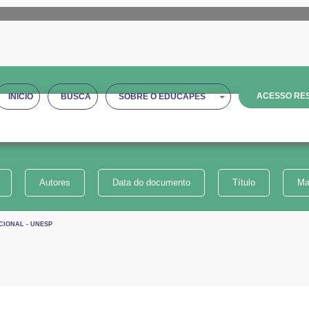
ACESSO RES
INICIO
BUSCA
SOBRE O EDUCAPES
Autores
Data do documento
Título
Ma
CIONAL - UNESP