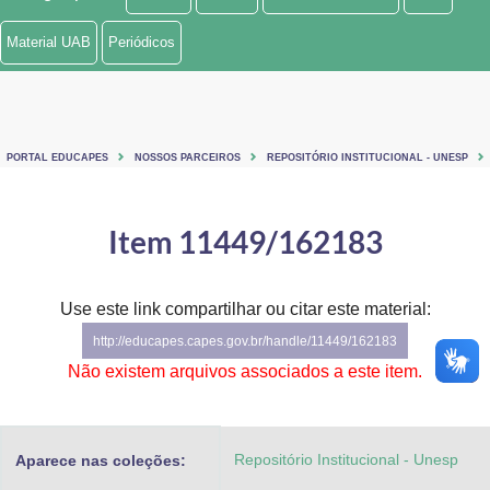
Ministério de Minas e Energia
Material UAB
Periódicos
Ministério da Ciência, Tecnologia, Inovações e Comunicações
Ministério do Meio Ambiente
PORTAL EDUCAPES
NOSSOS PARCEIROS
REPOSITÓRIO INSTITUCIONAL - UNESP
Ministério do Turismo
Ministério do Desenvolvimento Regional
Item 11449/162183
Controladoria-Geral da União
Use este link compartilhar ou citar este material:
Ministério da Mulher, da Família e dos Direitos Humanos
http://educapes.capes.gov.br/handle/11449/162183
Secretaria-Geral
Não existem arquivos associados a este item.
Secretaria de Governo
Repositório Institucional - Unesp
Aparece nas coleções:
Gabinete de Segurança Institucional