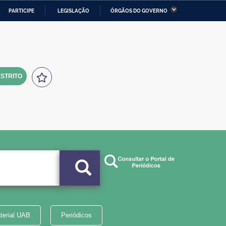
PARTICIPE
LEGISLAÇÃO
ÓRGÃOS DO GOVERNO
stério da Economia
Ministério da Infraestrutura
stério de Minas e Energia
Ministério da Ciência,
Tecnologia, Inovações e
Comunicações
STRITO
tério da Mulher, da Família
Secretaria-Geral
s Direitos Humanos
lto
terial UAB
Periódicos