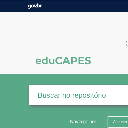
Casa Civil
Ministério da Justiça e
Segurança Pública
Ministério da Agricultura,
Ministério da Educação
Pecuária e Abastecimento
Ministério do Meio Ambiente
Ministério do Turismo
Secretaria de Governo
Gabinete de Segurança
Institucional
Navegar por:
Assunto