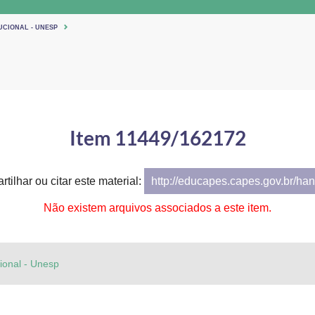
UCIONAL - UNESP
Item 11449/162172
tilhar ou citar este material:
http://educapes.capes.gov.br/h
Não existem arquivos associados a este item.
cional - Unesp