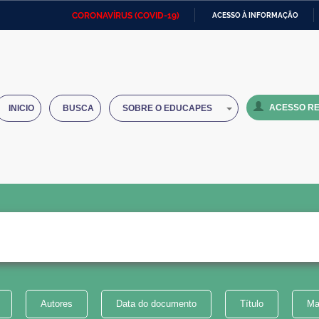
CORONAVÍRUS (COVID-19)
ACESSO À INFORMAÇÃO
Ministério da Defesa
Ministério das Relações
Mini
IR
Exteriores
PARA
O
Ministério da Cidadania
Ministério da Saúde
Mini
CONTEÚDO
ACESSO RE
INICIO
BUSCA
SOBRE O EDUCAPES
Ministério do Desenvolvimento
Controladoria-Geral da União
Minis
Regional
e do
Advocacia-Geral da União
Banco Central do Brasil
Plana
Autores
Data do documento
Título
Ma