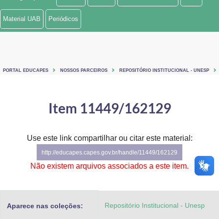
Ministério de Minas e Energia
Material UAB
Periódicos
Ministério da Ciência, Tecnologia, Inovações e Comunicações
Ministério do Meio Ambiente
PORTAL EDUCAPES
NOSSOS PARCEIROS
REPOSITÓRIO INSTITUCIONAL - UNESP
Ministério do Turismo
Ministério do Desenvolvimento Regional
Item 11449/162129
Controladoria-Geral da União
Use este link compartilhar ou citar este material:
Ministério da Mulher, da Família e dos Direitos Humanos
http://educapes.capes.gov.br/handle/11449/162129
Secretaria-Geral
Não existem arquivos associados a este item.
Secretaria de Governo
Repositório Institucional - Unesp
Aparece nas coleções:
Gabinete de Segurança Institucional