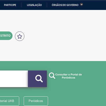
PARTICIPE
LEGISLAÇÃO
ÓRGÃOS DO GOVERNO
stério da Economia
Ministério da Infraestrutura
stério de Minas e Energia
Ministério da Ciência,
Tecnologia, Inovações e
Comunicações
STRITO
tério da Mulher, da Família
Secretaria-Geral
s Direitos Humanos
lto
terial UAB
Periódicos