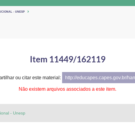
UCIONAL - UNESP
Item 11449/162119
tilhar ou citar este material:
http://educapes.capes.gov.br/ha
Não existem arquivos associados a este item.
cional - Unesp