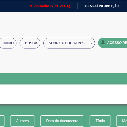
CORONAVÍRUS (COVID-19)
ACESSO À INFORMAÇÃO
Ministério da Defesa
Ministério das Relações
Mini
IR
Exteriores
PARA
O
Ministério da Cidadania
Ministério da Saúde
Mini
CONTEÚDO
ACESSO RE
INICIO
BUSCA
SOBRE O EDUCAPES
Ministério do Desenvolvimento
Controladoria-Geral da União
Minis
Regional
e do
Advocacia-Geral da União
Banco Central do Brasil
Plana
Autores
Data do documento
Título
Ma