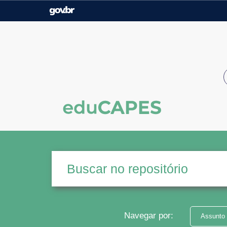
Casa Civil
Ministério da Justiça e
Segurança Pública
Ministério da Agricultura,
Ministério da Educação
Pecuária e Abastecimento
Ministério do Meio Ambiente
Ministério do Turismo
Secretaria de Governo
Gabinete de Segurança
Institucional
Navegar por:
Assunto