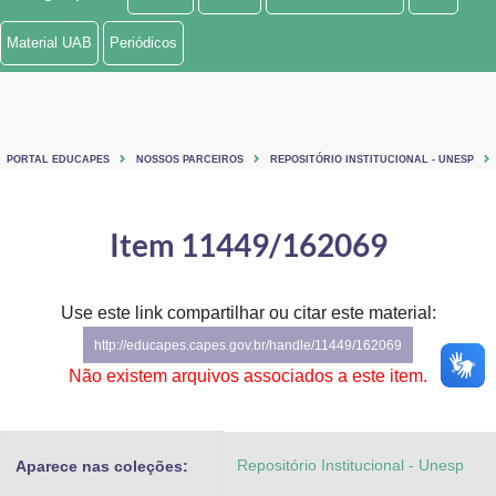
Ministério de Minas e Energia
Material UAB
Periódicos
Ministério da Ciência, Tecnologia, Inovações e Comunicações
Ministério do Meio Ambiente
PORTAL EDUCAPES
NOSSOS PARCEIROS
REPOSITÓRIO INSTITUCIONAL - UNESP
Ministério do Turismo
Ministério do Desenvolvimento Regional
Item 11449/162069
Controladoria-Geral da União
Use este link compartilhar ou citar este material:
Ministério da Mulher, da Família e dos Direitos Humanos
http://educapes.capes.gov.br/handle/11449/162069
Secretaria-Geral
Não existem arquivos associados a este item.
Secretaria de Governo
Repositório Institucional - Unesp
Aparece nas coleções:
Gabinete de Segurança Institucional