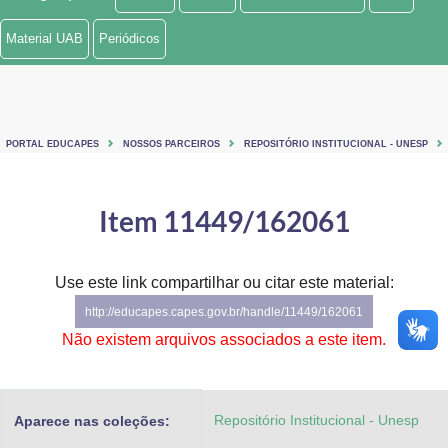
Ministério de Minas e Energia
Material UAB
Periódicos
Ministério da Ciência, Tecnologia, Inovações e Comunicações
Ministério do Meio Ambiente
PORTAL EDUCAPES
NOSSOS PARCEIROS
REPOSITÓRIO INSTITUCIONAL - UNESP
Ministério do Turismo
Ministério do Desenvolvimento Regional
Item 11449/162061
Controladoria-Geral da União
Use este link compartilhar ou citar este material:
Ministério da Mulher, da Família e dos Direitos Humanos
http://educapes.capes.gov.br/handle/11449/162061
Secretaria-Geral
Não existem arquivos associados a este item.
Secretaria de Governo
Repositório Institucional - Unesp
Aparece nas coleções:
Gabinete de Segurança Institucional