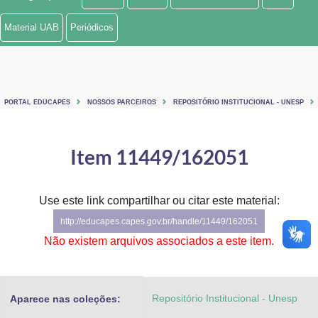
Ministério de Minas e Energia
Material UAB
Periódicos
Ministério da Ciência, Tecnologia, Inovações e Comunicações
Ministério do Meio Ambiente
PORTAL EDUCAPES
NOSSOS PARCEIROS
REPOSITÓRIO INSTITUCIONAL - UNESP
Ministério do Turismo
Ministério do Desenvolvimento Regional
Item 11449/162051
Controladoria-Geral da União
Use este link compartilhar ou citar este material:
Ministério da Mulher, da Família e dos Direitos Humanos
http://educapes.capes.gov.br/handle/11449/162051
Secretaria-Geral
Não existem arquivos associados a este item.
Secretaria de Governo
Repositório Institucional - Unesp
Aparece nas coleções:
Gabinete de Segurança Institucional