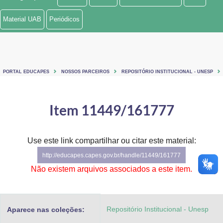
Ministério de Minas e Energia
Material UAB
Periódicos
Ministério da Ciência, Tecnologia, Inovações e Comunicações
Ministério do Meio Ambiente
PORTAL EDUCAPES
NOSSOS PARCEIROS
REPOSITÓRIO INSTITUCIONAL - UNESP
Ministério do Turismo
Ministério do Desenvolvimento Regional
Item 11449/161777
Controladoria-Geral da União
Use este link compartilhar ou citar este material:
Ministério da Mulher, da Família e dos Direitos Humanos
http://educapes.capes.gov.br/handle/11449/161777
Secretaria-Geral
Não existem arquivos associados a este item.
Secretaria de Governo
Repositório Institucional - Unesp
Aparece nas coleções:
Gabinete de Segurança Institucional