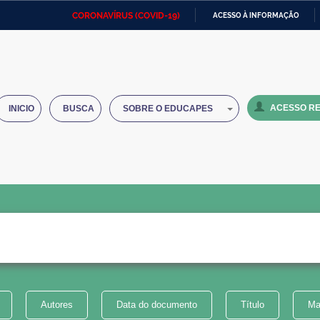
CORONAVÍRUS (COVID-19)
ACESSO À INFORMAÇÃO
Ministério da Defesa
Ministério das Relações
Mini
IR
Exteriores
PARA
O
Ministério da Cidadania
Ministério da Saúde
Mini
CONTEÚDO
ACESSO RE
INICIO
BUSCA
SOBRE O EDUCAPES
Ministério do Desenvolvimento
Controladoria-Geral da União
Minis
Regional
e do
Advocacia-Geral da União
Banco Central do Brasil
Plana
Autores
Data do documento
Título
Ma