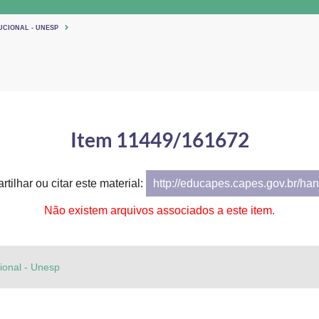
UCIONAL - UNESP
Item 11449/161672
tilhar ou citar este material:
http://educapes.capes.gov.br/h
Não existem arquivos associados a este item.
cional - Unesp