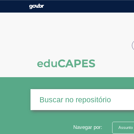
Casa Civil
Ministério da Justiça e
Segurança Pública
Ministério da Agricultura,
Ministério da Educação
Pecuária e Abastecimento
Ministério do Meio Ambiente
Ministério do Turismo
Secretaria de Governo
Gabinete de Segurança
Institucional
Navegar por:
Assunto