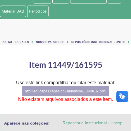
Ministério de Minas e Energia
Material UAB
Periódicos
Ministério da Ciência, Tecnologia, Inovações e Comunicações
Ministério do Meio Ambiente
PORTAL EDUCAPES
NOSSOS PARCEIROS
REPOSITÓRIO INSTITUCIONAL - UNESP
Ministério do Turismo
Ministério do Desenvolvimento Regional
Item 11449/161595
Controladoria-Geral da União
Use este link compartilhar ou citar este material:
Ministério da Mulher, da Família e dos Direitos Humanos
http://educapes.capes.gov.br/handle/11449/161595
Secretaria-Geral
Não existem arquivos associados a este item.
Secretaria de Governo
Repositório Institucional - Unesp
Aparece nas coleções:
Gabinete de Segurança Institucional