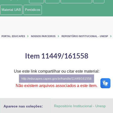
Ministério de Minas e Energia
Material UAB
Periódicos
Ministério da Ciência, Tecnologia, Inovações e Comunicações
Ministério do Meio Ambiente
PORTAL EDUCAPES
NOSSOS PARCEIROS
REPOSITÓRIO INSTITUCIONAL - UNESP
Ministério do Turismo
Ministério do Desenvolvimento Regional
Item 11449/161558
Controladoria-Geral da União
Use este link compartilhar ou citar este material:
Ministério da Mulher, da Família e dos Direitos Humanos
http://educapes.capes.gov.br/handle/11449/161558
Secretaria-Geral
Não existem arquivos associados a este item.
Secretaria de Governo
Repositório Institucional - Unesp
Aparece nas coleções:
Gabinete de Segurança Institucional