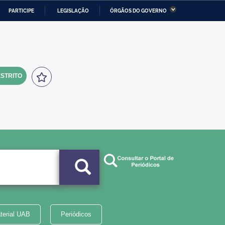
PARTICIPE
LEGISLAÇÃO
ÓRGÃOS DO GOVERNO
stério da Economia
Ministério da Infraestrutura
stério de Minas e Energia
Ministério da Ciência,
Tecnologia, Inovações e
Comunicações
STRITO
tério da Mulher, da Família
Secretaria-Geral
s Direitos Humanos
lto
terial UAB
Periódicos