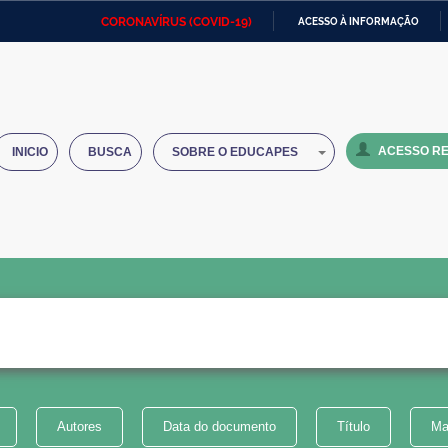
CORONAVÍRUS (COVID-19)
ACESSO À INFORMAÇÃO
Ministério da Defesa
Ministério das Relações
Mini
IR
Exteriores
PARA
O
Ministério da Cidadania
Ministério da Saúde
Mini
CONTEÚDO
ACESSO RE
INICIO
BUSCA
SOBRE O EDUCAPES
Ministério do Desenvolvimento
Controladoria-Geral da União
Minis
Regional
e do
Advocacia-Geral da União
Banco Central do Brasil
Plana
Autores
Data do documento
Título
Ma