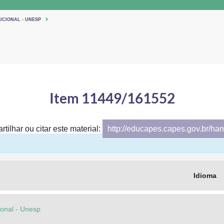
UCIONAL - UNESP
Item 11449/161552
tilhar ou citar este material:
http://educapes.capes.gov.br/h
Idioma
cional - Unesp