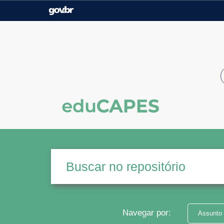
Casa Civil
Ministério da Justiça e
Segurança Pública
Ministério da Agricultura,
Ministério da Educação
Pecuária e Abastecimento
Ministério do Meio Ambiente
Ministério do Turismo
Secretaria de Governo
Gabinete de Segurança
Institucional
Navegar por:
Assunto