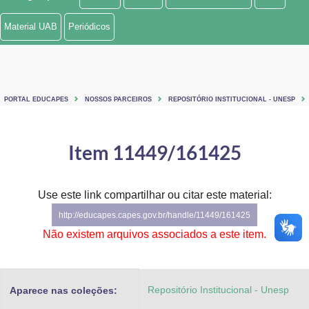
Ministério de Minas e Energia
Material UAB
Periódicos
Ministério da Ciência, Tecnologia, Inovações e Comunicações
Ministério do Meio Ambiente
PORTAL EDUCAPES
NOSSOS PARCEIROS
REPOSITÓRIO INSTITUCIONAL - UNESP
Ministério do Turismo
Ministério do Desenvolvimento Regional
Item 11449/161425
Controladoria-Geral da União
Use este link compartilhar ou citar este material:
Ministério da Mulher, da Família e dos Direitos Humanos
http://educapes.capes.gov.br/handle/11449/161425
Secretaria-Geral
Não existem arquivos associados a este item.
Secretaria de Governo
Repositório Institucional - Unesp
Aparece nas coleções:
Gabinete de Segurança Institucional