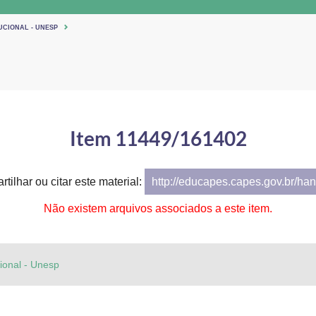
UCIONAL - UNESP
Item 11449/161402
tilhar ou citar este material:
http://educapes.capes.gov.br/h
Não existem arquivos associados a este item.
cional - Unesp