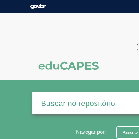
Casa Civil
Ministério da Justiça e
Segurança Pública
Ministério da Agricultura,
Ministério da Educação
Pecuária e Abastecimento
Ministério do Meio Ambiente
Ministério do Turismo
Secretaria de Governo
Gabinete de Segurança
Institucional
Navegar por:
Assunto