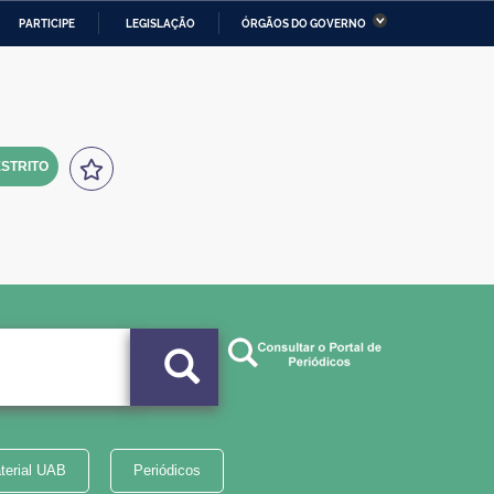
PARTICIPE
LEGISLAÇÃO
ÓRGÃOS DO GOVERNO
stério da Economia
Ministério da Infraestrutura
stério de Minas e Energia
Ministério da Ciência,
Tecnologia, Inovações e
Comunicações
STRITO
tério da Mulher, da Família
Secretaria-Geral
s Direitos Humanos
lto
terial UAB
Periódicos