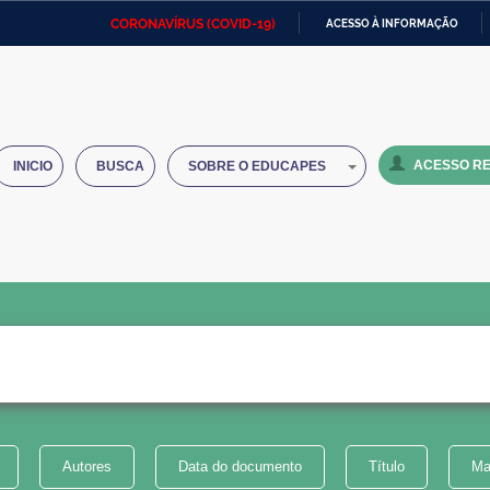
CORONAVÍRUS (COVID-19)
ACESSO À INFORMAÇÃO
Ministério da Defesa
Ministério das Relações
Mini
IR
Exteriores
PARA
O
Ministério da Cidadania
Ministério da Saúde
Mini
CONTEÚDO
ACESSO RE
INICIO
BUSCA
SOBRE O EDUCAPES
Ministério do Desenvolvimento
Controladoria-Geral da União
Minis
Regional
e do
Advocacia-Geral da União
Banco Central do Brasil
Plana
Autores
Data do documento
Título
Ma