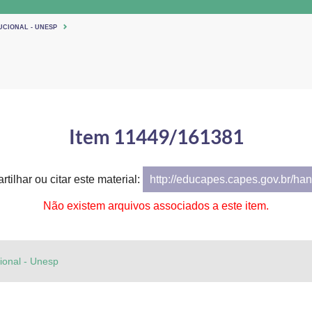
UCIONAL - UNESP
Item 11449/161381
tilhar ou citar este material:
http://educapes.capes.gov.br/h
Não existem arquivos associados a este item.
cional - Unesp