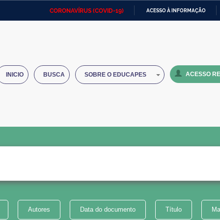
CORONAVÍRUS (COVID-19)
ACESSO À INFORMAÇÃO
Ministério da Defesa
Ministério das Relações
Mini
IR
Exteriores
PARA
O
Ministério da Cidadania
Ministério da Saúde
Mini
CONTEÚDO
ACESSO RE
INICIO
BUSCA
SOBRE O EDUCAPES
Ministério do Desenvolvimento
Controladoria-Geral da União
Minis
Regional
e do
Advocacia-Geral da União
Banco Central do Brasil
Plana
Autores
Data do documento
Título
Ma