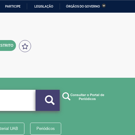
PARTICIPE
LEGISLAÇÃO
ÓRGÃOS DO GOVERNO
stério da Economia
Ministério da Infraestrutura
stério de Minas e Energia
Ministério da Ciência,
Tecnologia, Inovações e
Comunicações
STRITO
tério da Mulher, da Família
Secretaria-Geral
s Direitos Humanos
lto
terial UAB
Periódicos