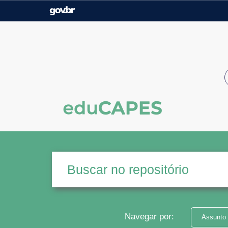
Casa Civil
Ministério da Justiça e
Segurança Pública
Ministério da Agricultura,
Ministério da Educação
Pecuária e Abastecimento
Ministério do Meio Ambiente
Ministério do Turismo
Secretaria de Governo
Gabinete de Segurança
Institucional
Navegar por:
Assunto