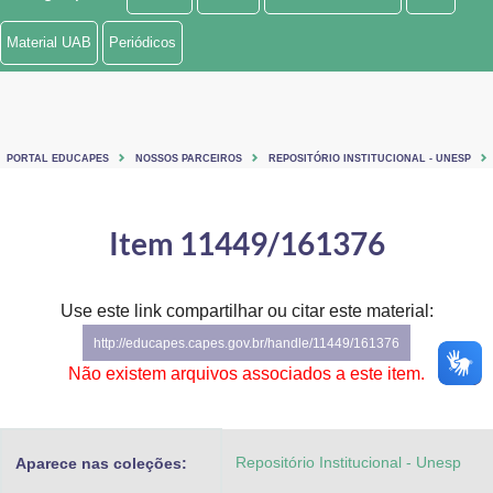
Ministério de Minas e Energia
Material UAB
Periódicos
Ministério da Ciência, Tecnologia, Inovações e Comunicações
Ministério do Meio Ambiente
PORTAL EDUCAPES
NOSSOS PARCEIROS
REPOSITÓRIO INSTITUCIONAL - UNESP
Ministério do Turismo
Ministério do Desenvolvimento Regional
Item 11449/161376
Controladoria-Geral da União
Use este link compartilhar ou citar este material:
Ministério da Mulher, da Família e dos Direitos Humanos
http://educapes.capes.gov.br/handle/11449/161376
Secretaria-Geral
Não existem arquivos associados a este item.
Secretaria de Governo
Repositório Institucional - Unesp
Aparece nas coleções:
Gabinete de Segurança Institucional