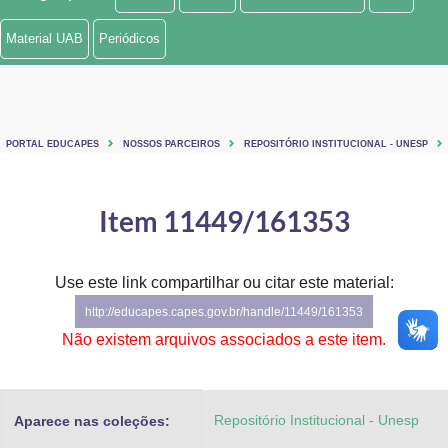
Ministério de Minas e Energia
Material UAB
Periódicos
Ministério da Ciência, Tecnologia, Inovações e Comunicações
Ministério do Meio Ambiente
PORTAL EDUCAPES
NOSSOS PARCEIROS
REPOSITÓRIO INSTITUCIONAL - UNESP
Ministério do Turismo
Ministério do Desenvolvimento Regional
Item 11449/161353
Controladoria-Geral da União
Use este link compartilhar ou citar este material:
Ministério da Mulher, da Família e dos Direitos Humanos
http://educapes.capes.gov.br/handle/11449/161353
Secretaria-Geral
Não existem arquivos associados a este item.
Secretaria de Governo
Repositório Institucional - Unesp
Aparece nas coleções:
Gabinete de Segurança Institucional