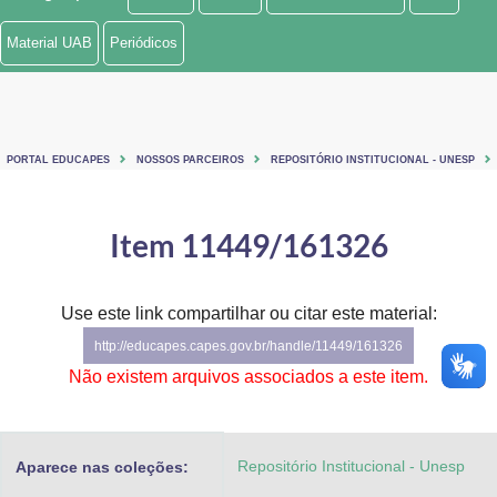
Ministério de Minas e Energia
Material UAB
Periódicos
Ministério da Ciência, Tecnologia, Inovações e Comunicações
Ministério do Meio Ambiente
PORTAL EDUCAPES
NOSSOS PARCEIROS
REPOSITÓRIO INSTITUCIONAL - UNESP
Ministério do Turismo
Ministério do Desenvolvimento Regional
Item 11449/161326
Controladoria-Geral da União
Use este link compartilhar ou citar este material:
Ministério da Mulher, da Família e dos Direitos Humanos
http://educapes.capes.gov.br/handle/11449/161326
Secretaria-Geral
Não existem arquivos associados a este item.
Secretaria de Governo
Repositório Institucional - Unesp
Aparece nas coleções:
Gabinete de Segurança Institucional