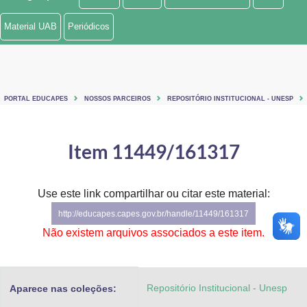
Ministério de Minas e Energia
Material UAB
Periódicos
Ministério da Ciência, Tecnologia, Inovações e Comunicações
Ministério do Meio Ambiente
PORTAL EDUCAPES
NOSSOS PARCEIROS
REPOSITÓRIO INSTITUCIONAL - UNESP
Ministério do Turismo
Ministério do Desenvolvimento Regional
Item 11449/161317
Controladoria-Geral da União
Use este link compartilhar ou citar este material:
Ministério da Mulher, da Família e dos Direitos Humanos
http://educapes.capes.gov.br/handle/11449/161317
Secretaria-Geral
Não existem arquivos associados a este item.
Secretaria de Governo
Repositório Institucional - Unesp
Aparece nas coleções:
Gabinete de Segurança Institucional