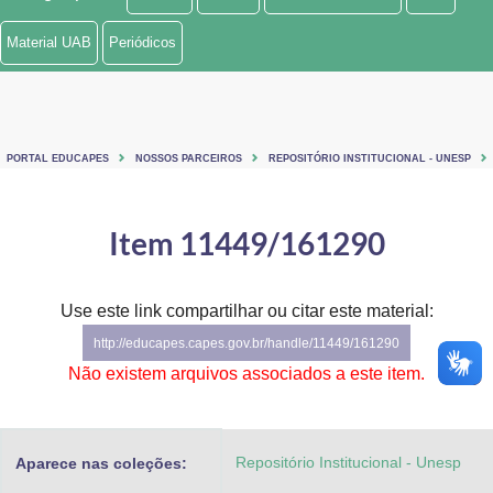
Ministério de Minas e Energia
Material UAB
Periódicos
Ministério da Ciência, Tecnologia, Inovações e Comunicações
Ministério do Meio Ambiente
PORTAL EDUCAPES
NOSSOS PARCEIROS
REPOSITÓRIO INSTITUCIONAL - UNESP
Ministério do Turismo
Ministério do Desenvolvimento Regional
Item 11449/161290
Controladoria-Geral da União
Use este link compartilhar ou citar este material:
Ministério da Mulher, da Família e dos Direitos Humanos
http://educapes.capes.gov.br/handle/11449/161290
Secretaria-Geral
Não existem arquivos associados a este item.
Secretaria de Governo
Repositório Institucional - Unesp
Aparece nas coleções:
Gabinete de Segurança Institucional